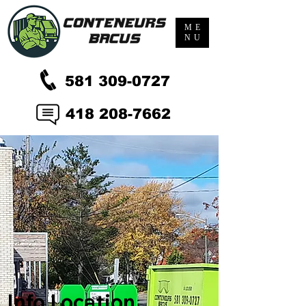
ME
NU
581 309-0727
418 208-7662
Info Location