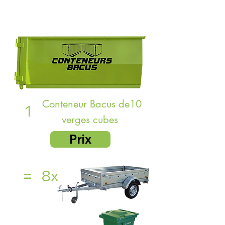
temps
Conteneur Bacus de10
1
verges cubes
Prix
=
8x