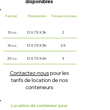
disponibles
Format
Dimensions
Tonnes incluses
10 v.c.
12 X 7.5 X 3h
2
16 v.c.
12 X 7.5 X 5h
2.5
20 v.c.
12 X 7.5 X 6h
3
Contactez-nous
pour les
tarifs de location de nos
conteneurs
Location de conteneur pour