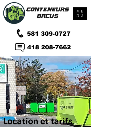
ME
NU
581 309-0727
418 208-7662
Location et tarifs