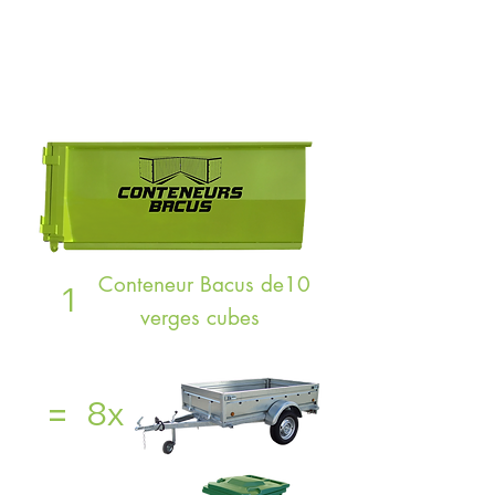
Location d'un conteneur
=
grosse économie de
temps
Conteneur Bacus de10
1
verges cubes
=
8x