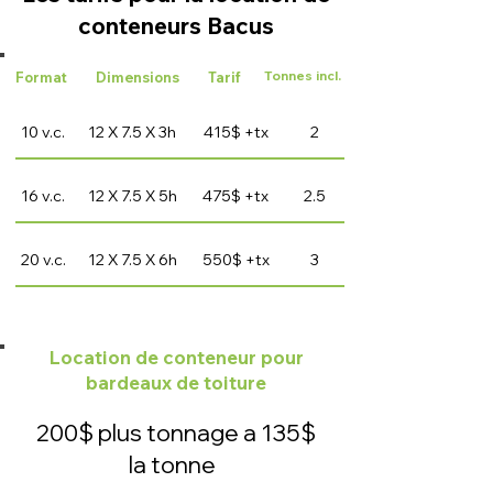
conteneurs Bacus
Tonnes incl.
Format
Dimensions
Tarif
10 v.c.
12 X 7.5 X 3h
415$ +tx
2
16 v.c.
12 X 7.5 X 5h
475$ +tx
2.5
20 v.c.
12 X 7.5 X 6h
550$ +tx
3
Location de conteneur pour
bardeaux de toiture
200$ plus tonnage a 135$
la tonne