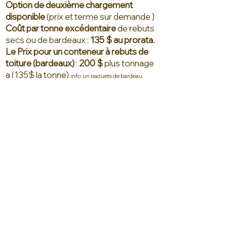
Option de deuxième chargement
disponible
(prix et terme sur demande )
Coût par tonne excédentaire
de rebuts
secs ou de bardeaux :
135 $ au prorata.
Le Prix pour un conteneur à rebuts de
toiture
(bardeaux)
:
200 $
plus tonnage
a (135$ la tonne)
info: un paquets de bardeau
équivaut a +/- 5$
Par souci de transparence, nous
tenons à vous informer que des
frais
supplémentaires
(
comme tout autre
compagnie
)
s'appliquent aux produits
encombrants, tels que les
gros
rouleaux de tapis
,
matelas
,
meubles
rembourrés
et
pneus
.
(Ces articles
sont récupérés gratuitement par
votre municipalité, sauf les pneus,
pris en charge gratuitement par les
garages locaux.)